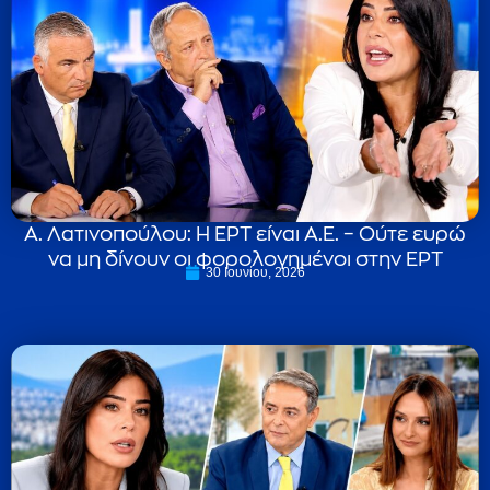
Α. Λατινοπούλου: Η ΕΡΤ είναι Α.Ε. – Ούτε ευρώ
να μη δίνουν οι φορολογημένοι στην ΕΡΤ
30 Ιουνίου, 2026