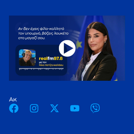
A
κ
ο
λ
ο
υ
θ
ή
σ