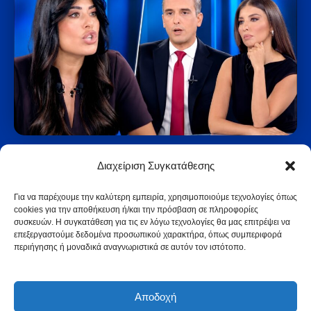
Α.Λατινοπούλου: Η ΝΔ μιλάει
Διαχείριση Συγκατάθεσης
λες και είναι αντιπολίτευση ενώ
Για να παρέχουμε την καλύτερη εμπειρία, χρησιμοποιούμε τεχνολογίες όπως
κυβερνά 8 χρόνια!
cookies για την αποθήκευση ή/και την πρόσβαση σε πληροφορίες
15 Ιουλίου, 2026
συσκευών. Η συγκατάθεση για τις εν λόγω τεχνολογίες θα μας επιτρέψει να
επεξεργαστούμε δεδομένα προσωπικού χαρακτήρα, όπως συμπεριφορά
περιήγησης ή μοναδικά αναγνωριστικά σε αυτόν τον ιστότοπο.
Αποδοχή