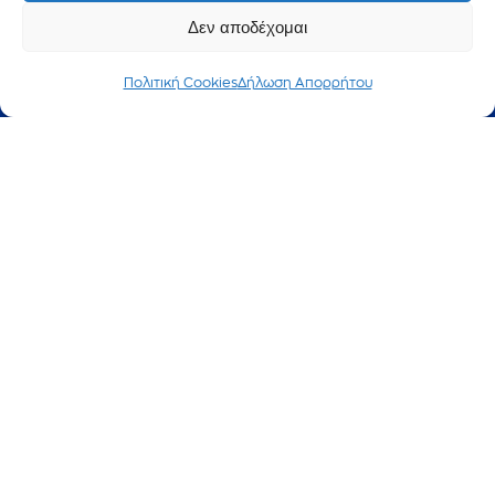
Δεν αποδέχομαι
Πολιτική Cookies
Δήλωση Απορρήτου
Α.Λατινοπούλου: Όταν αφήνεις
ατιμώρητα τα μπάχαλα και τους
ρουβίκωνες είναι θέμα χρόνου
οι νεκροί
1 Ιουλίου, 2026