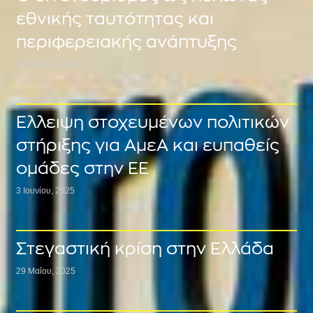
εθνικής ταυτότητας και
περιφερειακής ανάπτυξης
18 Ιουνίου, 2025
Έλλειψη στοχευμένων πολιτικών
στήριξης για ΑμεΑ και ευπαθείς
ομάδες στην ΕΕ
3 Ιουνίου, 2025
Στεγαστική κρίση στην Ελλάδα
29 Μαΐου, 2025