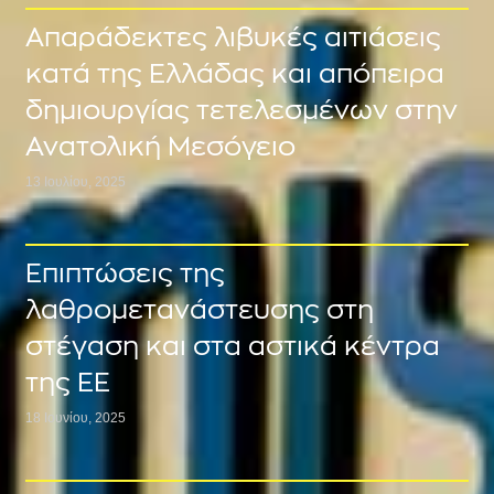
Απαράδεκτες λιβυκές αιτιάσεις
κατά της Ελλάδας και απόπειρα
δημιουργίας τετελεσμένων στην
Ανατολική Μεσόγειο
13 Ιουλίου, 2025
Επιπτώσεις της
λαθρομετανάστευσης στη
στέγαση και στα αστικά κέντρα
της ΕΕ
18 Ιουνίου, 2025