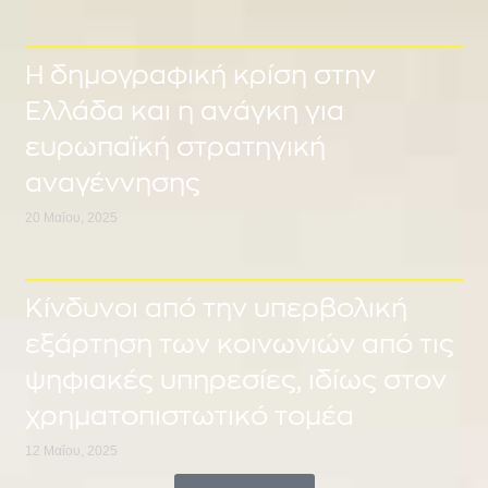
Η δημογραφική κρίση στην
Ελλάδα και η ανάγκη για
ευρωπαϊκή στρατηγική
αναγέννησης
20 Μαΐου, 2025
Κίνδυνοι από την υπερβολική
εξάρτηση των κοινωνιών από τις
ψηφιακές υπηρεσίες, ιδίως στον
χρηματοπιστωτικό τομέα
12 Μαΐου, 2025