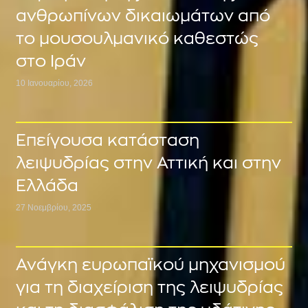
ανθρωπίνων δικαιωμάτων από
το μουσουλμανικό καθεστώς
στο Ιράν
10 Ιανουαρίου, 2026
Επείγουσα κατάσταση
λειψυδρίας στην Αττική και στην
Ελλάδα
27 Νοεμβρίου, 2025
Ανάγκη ευρωπαϊκού μηχανισμού
για τη διαχείριση της λειψυδρίας