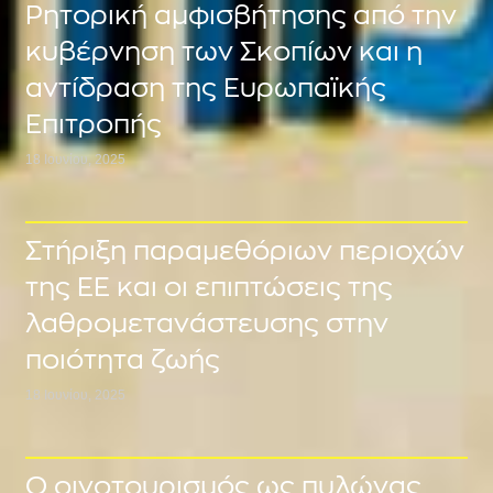
Ρητορική αμφισβήτησης από την
κυβέρνηση των Σκοπίων και η
αντίδραση της Ευρωπαϊκής
Επιτροπής
18 Ιουνίου, 2025
Στήριξη παραμεθόριων περιοχών
της ΕΕ και οι επιπτώσεις της
λαθρομετανάστευσης στην
ποιότητα ζωής
18 Ιουνίου, 2025
Ο οινοτουρισμός ως πυλώνας