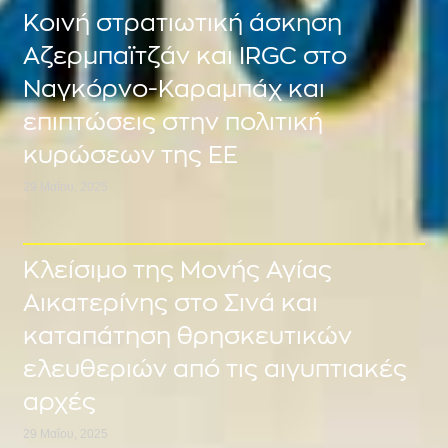
Κοινή στρατιωτική άσκηση
Αζερμπαϊτζάν και IRGC στο
Ναγκόρνο-Καραμπάχ και
επιπτώσεις στην πολιτική
κυρώσεων της ΕΕ
29 Μαΐου, 2025
Κλείσιμο της Μονής Αγίας
Αικατερίνης στο Σινά και
καταπάτηση θρησκευτικών
ελευθεριών από τις αιγυπτιακές
αρχές
29 Μαΐου, 2025