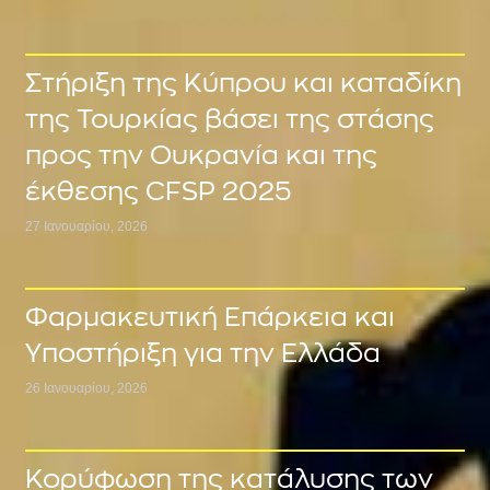
Στήριξη της Κύπρου και καταδίκη
της Τουρκίας βάσει της στάσης
προς την Ουκρανία και της
έκθεσης CFSP 2025
27 Ιανουαρίου, 2026
Φαρμακευτική Επάρκεια και
Υποστήριξη για την Ελλάδα
26 Ιανουαρίου, 2026
Κορύφωση της κατάλυσης των