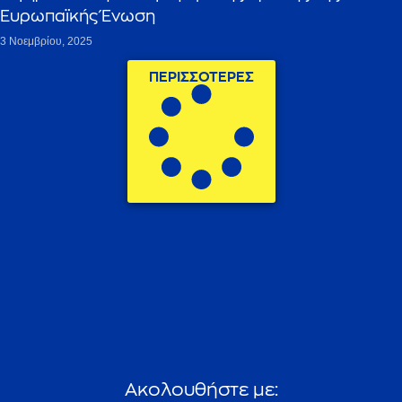
Ευρωπαϊκής Ένωση
3 Νοεμβρίου, 2025
ΠΕΡΙΣΣΟΤΕΡΕΣ
A
κ
ο
λ
ο
υ
θ
ή
σ
τ
ε
μ
ε
: