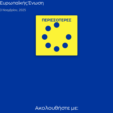
Ευρωπαϊκής Ένωση
3 Νοεμβρίου, 2025
ΠΕΡΙΣΣΟΤΕΡΕΣ
A
κ
ο
λ
ο
υ
θ
ή
σ
τ
ε
μ
ε
: