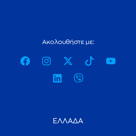
A
κ
ο
λ
ο
υ
θ
ή
σ
τ
ε
μ
ε
:
ΕΛΛΑΔΑ