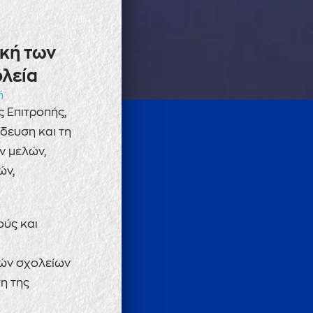
ική των
λεία
ή
 Επιτροπής,
δευση και τη
ν μελών,
ών,
ούς και
κών σχολείων
ση της