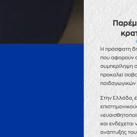
Παρέμβ
κρα
Η πρόσφατη δη
που αφορούν σ
συμπερίληψη σ
προκαλεί σοβα
παιδαγωγικών 
Στην Ελλάδα, έ
επιστημονικούς
«ευαισθητοποί
και ενδέχεται 
ανάπτυξής του