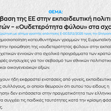
ΘΕΜΑ:
αση της ΕΕ στην εκπαιδευτική πολιτ
τών – «Ουδετερότητα φύλου» στα σχο
Ερώτηση με αίτημα γραπτής απάντησης E-003212/2025 προς την Επιτροπ
μοσιοποίηση κατευθυντήριων γραμμών της Ευρωπαϊκής
την προώθηση της «ουδετερότητας φύλου» στην εκπαί
χετικών εννοιών στα σχολικά προγράμματα των κρατώ
ρές ανησυχίες για τον σεβασμό των εθνικών πολιτιστικ
και οικογενειακών αξιών.
χουν ήδη εκφραστεί ενστάσεις από γονείς, εκπαιδευτικ
 συλλόγους, οι οποίοι θεωρούν ότι αυτού του είδους η
ηση» δεν εντάσσεται στην πραγματικότητα των ελληνι
να συγχέει τις παιδικές ταυτότητες κατά την κρίσιμη φά
ς.