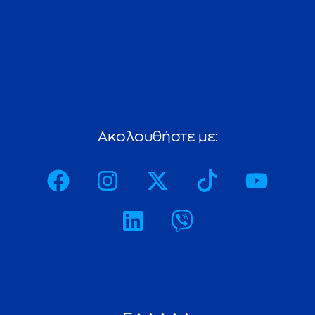
A
κ
ο
λ
ο
υ
θ
ή
σ
τ
ε
μ
ε
: