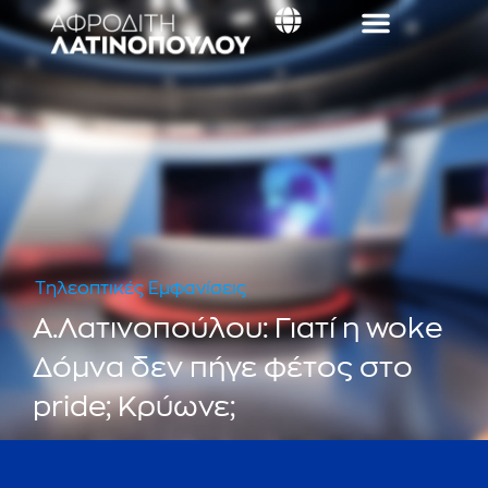
Τηλεοπτικές Εμφανίσεις
Α.Λατινοπούλου: Γιατί η woke
Δόμνα δεν πήγε φέτος στο
pride; Κρύωνε;