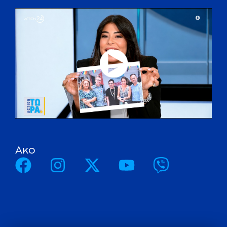
A
κ
ο
λ
ο
υ
θ
ή
σ
τ
ε