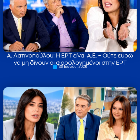
Α. Λατινοπούλου: Η ΕΡΤ είναι Α.Ε. – Ούτε ευρώ
να μη δίνουν οι φορολογημένοι στην ΕΡΤ
30 Ιουνίου, 2026