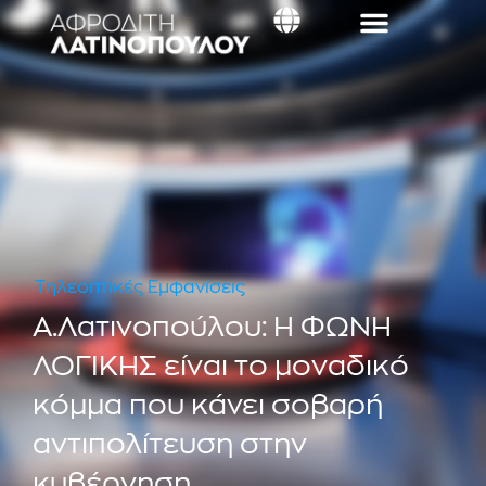
Τηλεοπτικές Εμφανίσεις
Α.Λατινοπούλου: Η ΦΩΝΗ
ΛΟΓΙΚΗΣ είναι το μοναδικό
κόμμα που κάνει σοβαρή
αντιπολίτευση στην
κυβέρνηση