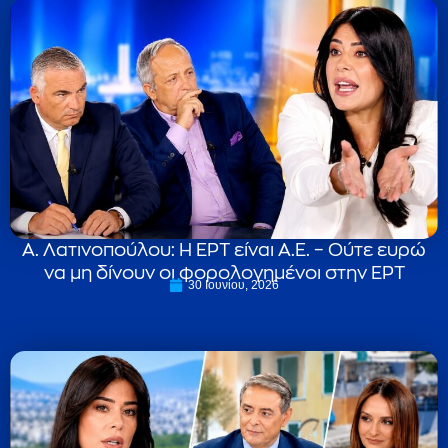
Α. Λατινοπούλου: Η ΕΡΤ είναι Α.Ε. – Ούτε ευρώ
να μη δίνουν οι φορολογημένοι στην ΕΡΤ
30 Ιουνίου, 2026