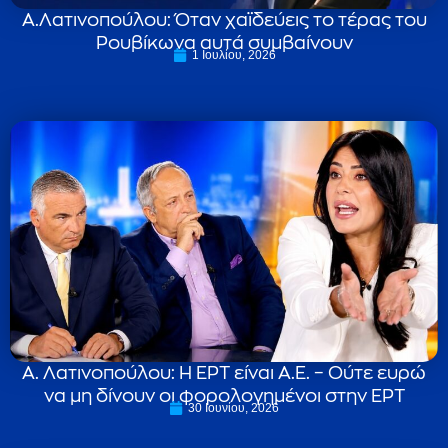
Α.Λατινοπούλου: Όταν χαϊδεύεις το τέρας του
Ρουβίκωνα αυτά συμβαίνουν
1 Ιουλίου, 2026
Α. Λατινοπούλου: Η ΕΡΤ είναι Α.Ε. – Ούτε ευρώ
να μη δίνουν οι φορολογημένοι στην ΕΡΤ
30 Ιουνίου, 2026