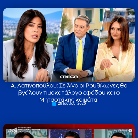
Α. Λατινοπούλου: Σε λίγο οι Ρουβίκωνες θα
βγάλουν τιμοκατάλογο εφόδου και ο
Μητσοτάκης κοιμάται
29 Ιουνίου, 2026