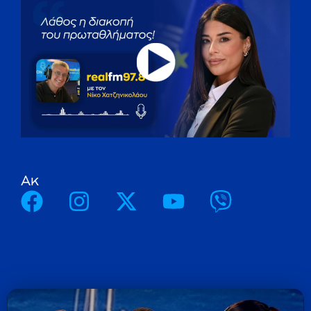
A
κ
ο
λ
ο
υ
θ
ή
σ