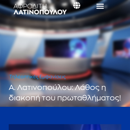
Τηλεοπτικές Εμφανίσεις
Α. Λατινοπούλου: Λάθος η
διακοπή του πρωταθλήματος!