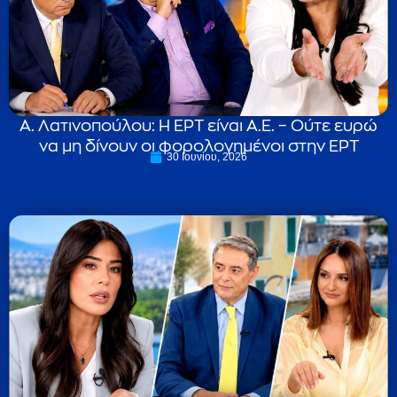
Α. Λατινοπούλου: Η ΕΡΤ είναι Α.Ε. – Ούτε ευρώ
να μη δίνουν οι φορολογημένοι στην ΕΡΤ
30 Ιουνίου, 2026