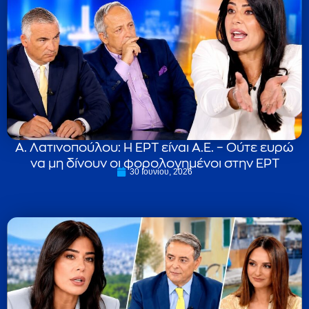
Α. Λατινοπούλου: Η ΕΡΤ είναι Α.Ε. – Ούτε ευρώ
να μη δίνουν οι φορολογημένοι στην ΕΡΤ
30 Ιουνίου, 2026