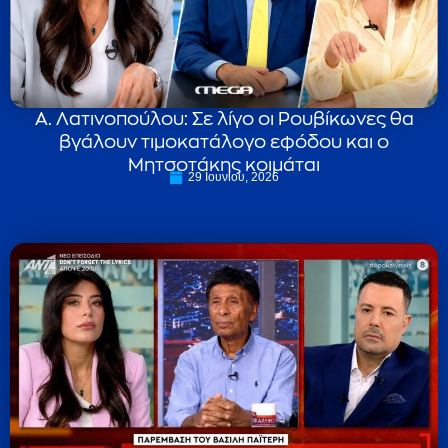
Α. Λατινοπούλου: Σε λίγο οι Ρουβίκωνες θα
βγάλουν τιμοκατάλογο εφόδου και ο
Μητσοτάκης κοιμάται
29 Ιουνίου, 2026