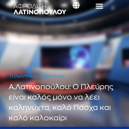
Τηλεοπτικές Εμφανίσεις
Α.Λατινοπούλου: Ο Πλεύρης
είναι καλός μόνο να λέει
καληνύχτα, καλό Πάσχα και
καλό καλοκαίρι