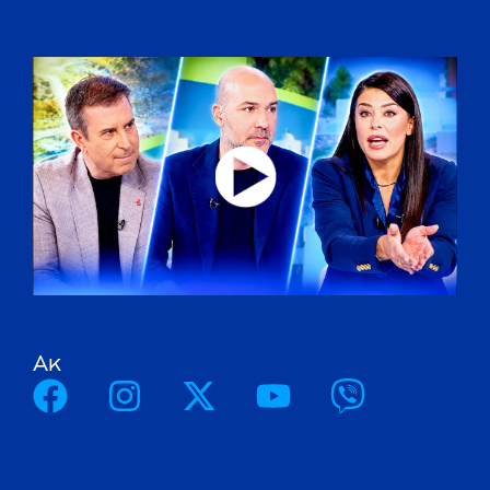
A
κ
ο
λ
ο
υ
θ
ή
σ