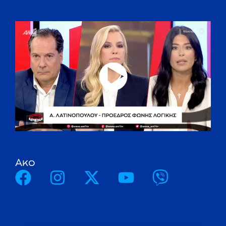
A
κ
ο
λ
ο
υ
θ
ή
σ
τ
ε