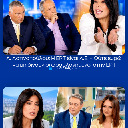
Α. Λατινοπούλου: Η ΕΡΤ είναι Α.Ε. – Ούτε ευρώ
να μη δίνουν οι φορολογημένοι στην ΕΡΤ
30 Ιουνίου, 2026