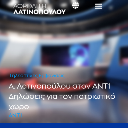
Τηλεοπτικές Εμφανίσεις
Α. Λατινοπούλου στον ΑNT1 –
Δηλώσεις για τον πατριωτικό
χώρο
ANT1