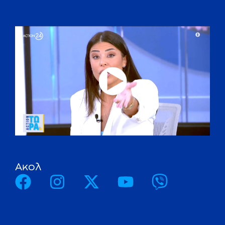
A
κ
ο
λ
ο
υ
θ
ή
σ
τ
ε