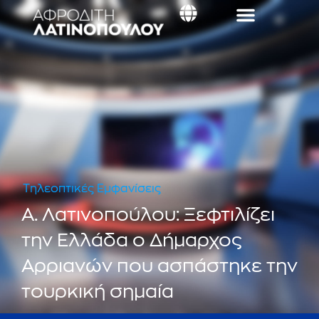
Τηλεοπτικές Εμφανίσεις
Α. Λατινοπούλου: Ξεφτιλίζει
την Ελλάδα ο Δήμαρχος
Αρριανών που ασπάστηκε την
τουρκική σημαία