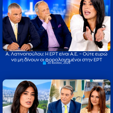
Α. Λατινοπούλου: Η ΕΡΤ είναι Α.Ε. – Ούτε ευρώ
να μη δίνουν οι φορολογημένοι στην ΕΡΤ
30 Ιουνίου, 2026