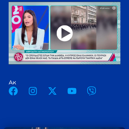
A
κ
ο
λ
ο
υ
θ
ή
σ