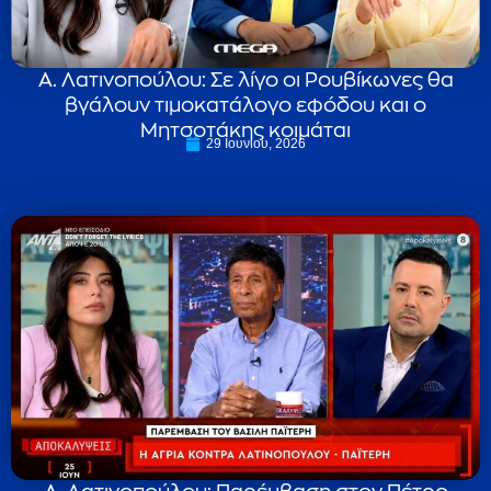
Α. Λατινοπούλου: Σε λίγο οι Ρουβίκωνες θα
βγάλουν τιμοκατάλογο εφόδου και ο
Μητσοτάκης κοιμάται
29 Ιουνίου, 2026