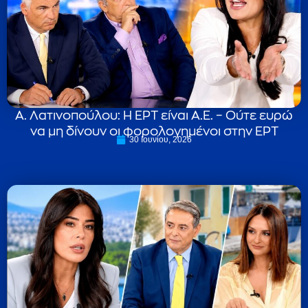
Α. Λατινοπούλου: Η ΕΡΤ είναι Α.Ε. – Ούτε ευρώ
να μη δίνουν οι φορολογημένοι στην ΕΡΤ
30 Ιουνίου, 2026