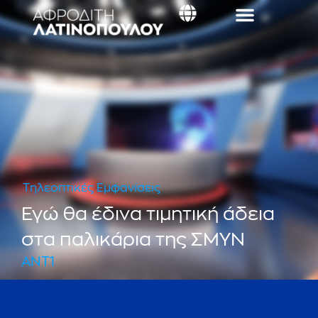
Τηλεοπτικές Εμφανίσεις
Εγώ θα έδινα τιμητική άδεια
στα παλικάρια της ΣΜΥΝ
ANT1