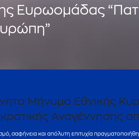
ης Ευρωομάδας “Πατρ
υρώπη”
νητο Μήνυμα Εθνικής Κυρι
κρατικής Αναγέννησης απ
σμό, σαφήνεια και απόλυτη επιτυχία πραγματοποιήθη