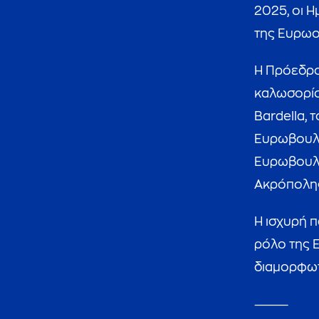
2025, οι 
της Ευρωο
Η Πρόεδρο
καλωσορίσ
Bardella, 
Ευρωβουλε
Ευρωβουλε
Ακρόπολη
Η ισχυρή 
ρόλο της 
διαμορφωτ
⸻