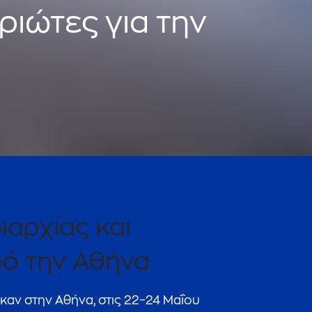
ιώτες για την
αρχίας και
ό την Αθήνα
καν στην Αθήνα, στις 22–24 Μαΐου