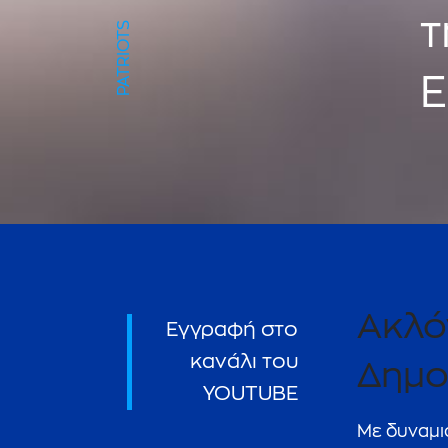
τ
PATRIOTS
Ε
Ακλό
Εγγραφή στο
κανάλι του
Δημο
YOUTUBE
Με δυναμι