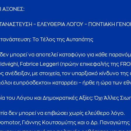
Ι ΑΞΟΝΕΣ:
ΑΝΑΣΤΕΥΣΗ – ΕΛΕΥΘΕΡΙΑ ΛΟΓΟΥ – ΠΟΝΤΙΑΚΗ ΓΕΝΟ
ετανάστευση: Το Τέλος της Αυταπάτης
δεν μπορεί να αποτελεί καταφύγιο για κάθε παρανό
Hidvéghi, Fabrice Leggeri (πρώην επικεφαλής της FRO
 ανέδειξαν, με στοιχεία, τον υπαρξιακό κίνδυνο τη
«όλοι ευπρόσδεκτοι» καταρρέει – ήρθε η ώρα των ε
ία του Λόγου και Δημοκρατικές Αξίες: Όχι Άλλες Σιω
ία δεν μπορεί να επιβιώσει χωρίς ελεύθερο λόγο.
Domotor, Γιάννης Κουτσομύτης και ο Δρ. Παναγιώτ