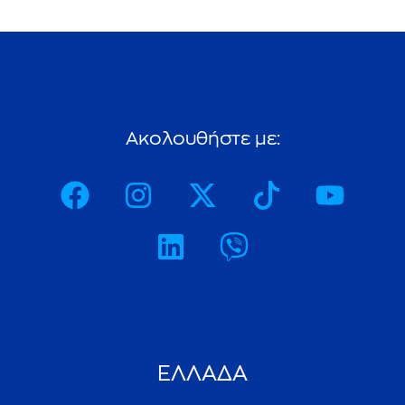
A
κ
ο
λ
ο
υ
θ
ή
σ
τ
ε
μ
ε
:
ΕΛΛΑΔΑ