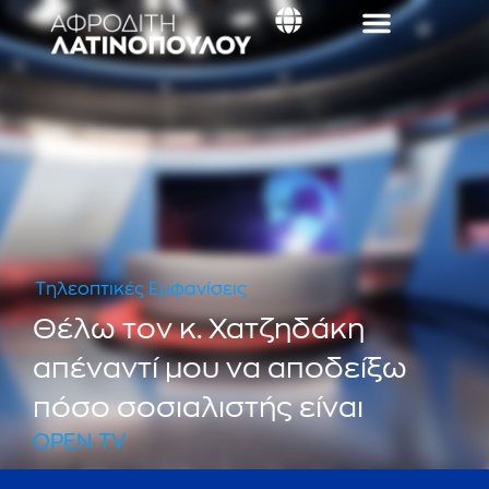
Τηλεοπτικές Εμφανίσεις
Θέλω τον κ. Χατζηδάκη
απέναντί μου να αποδείξω
πόσο σοσιαλιστής είναι
OPEN TV