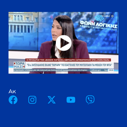
A
κ
ο
λ
ο
υ
θ
ή