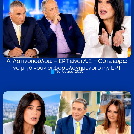
Α. Λατινοπούλου: Η ΕΡΤ είναι Α.Ε. – Ούτε ευρώ
να μη δίνουν οι φορολογημένοι στην ΕΡΤ
30 Ιουνίου, 2026