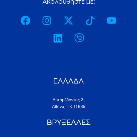
A
κ
ο
λ
ο
υ
θ
ή
σ
τ
ε
μ
ε
:
ΕΛΛΑΔΑ
Αυτομέδοντος 3,
Αθήνα, ΤΚ 11635
ΒΡΥΞΕΛΛΕΣ