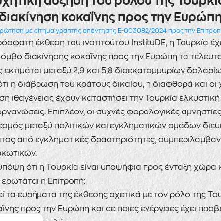
χητική αύξηση του ρόλου της Τουρκί
διακίνηση κοκαΐνης προς την Ευρώπ
ρώτηση με αίτημα γραπτής απάντησης E-003082/2024 προς την Επιτρο
σφατη έκθεση του ινστιτούτου InstituDE, η Τουρκία έχ
κόμβο διακίνησης κοκαΐνης προς την Ευρώπη τα τελευταί
ς εκτιμάται μεταξύ 2,9 και 5,8 δισεκατομμυρίων δολαρίω
ότι η διάβρωση του κράτους δικαίου, η διαφθορά και οι
ση ιθαγένειας έχουν καταστήσει την Τουρκία ελκυστική 
οργανώσεις. Επιπλέον, οι συχνές φορολογικές αμνηστίε
δεσμός μεταξύ πολιτικών και εγκληματικών ομάδων διε
τος από εγκληματικές δραστηριότητες, συμπεριλαμβαν
ρκωτικών.
πόψη ότι η Τουρκία είναι υποψήφια προς ένταξη χώρα 
, ερωτάται η Επιτροπή:
εί τα ευρήματα της έκθεσης σχετικά με τον ρόλο της Το
ΐνης προς την Ευρώπη και σε ποιες ενέργειες έχει προβε