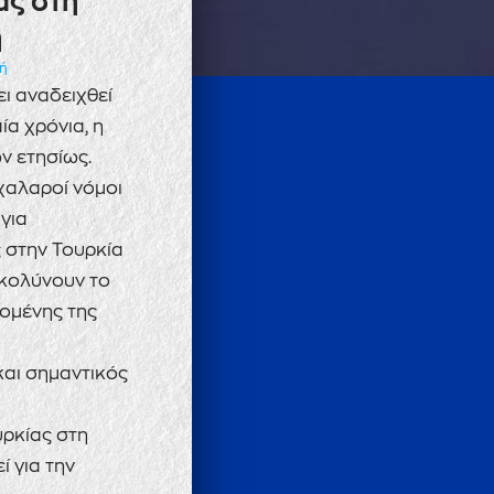
ας στη
η
πή
ει αναδειχθεί
α χρόνια, η
ν ετησίως.
 χαλαροί νόμοι
για
ς στην Τουρκία
υκολύνουν το
ομένης της
και σημαντικός
υρκίας στη
ί για την