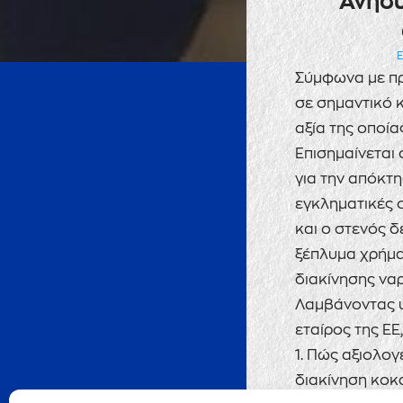
Ανησυ
Ε
Σύμφωνα με πρό
σε σημαντικό 
αξία της οποία
Επισημαίνεται 
για την απόκτη
εγκληματικές 
και ο στενός 
ξέπλυμα χρήμα
διακίνησης να
Λαμβάνοντας υ
εταίρος της ΕΕ
1. Πώς αξιολογ
διακίνηση κοκα