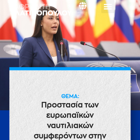
Κοινοβουλευτική
ΕΡΩΤΗΣΗ
ΘΕΜΑ:
Προστασία των
ευρωπαϊκών
ναυτιλιακών
συμφερόντων στην