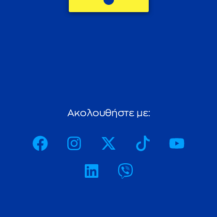
A
κ
ο
λ
ο
υ
θ
ή
σ
τ
ε
μ
ε
: