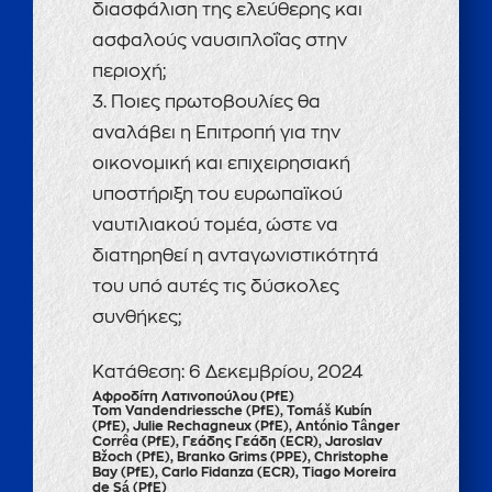
διασφάλιση της ελεύθερης και
ασφαλούς ναυσιπλοΐας στην
περιοχή;
3. Ποιες πρωτοβουλίες θα
αναλάβει η Επιτροπή για την
οικονομική και επιχειρησιακή
υποστήριξη του ευρωπαϊκού
ναυτιλιακού τομέα, ώστε να
διατηρηθεί η ανταγωνιστικότητά
του υπό αυτές τις δύσκολες
συνθήκες;
Κατάθεση:
6 Δεκεμβρίου, 2024
Αφροδίτη Λατινοπούλου (PfE)
Tom Vandendriessche (PfE), Tomáš Kubín
(PfE), Julie Rechagneux (PfE), António Tânger
Corrêa (PfE), Γεάδης Γεάδη (ECR), Jaroslav
Bžoch (PfE), Branko Grims (PPE), Christophe
Bay (PfE), Carlo Fidanza (ECR), Tiago Moreira
de Sá (PfE)